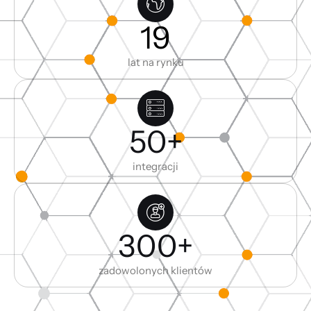
19
lat na rynku
50
+
integracji
300
+
zadowolonych klientów