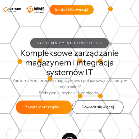
kontakt@atwms.pl
SYSTEMS BY AT COMPUTERS
Kompleksowe zarządzanie
magazynem i integracja
systemów IT
Zautomatyzuj procesy magazynowe i połącz swoje systemy w
spójną całość.
Efektywniej, szybciej, bez błędów!
Dowiedz się więcej
Zapytaj o szczegóły