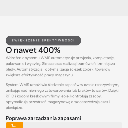
ZWIĘKSZENIE EFEKTYWNOŚCI
O nawet 400%
Wdrożenie systemu WMS automatyzuje przyjęcia, kompletację,
pakowanie i wysyłkę. Skraca czas realizacji zamówień i zmniejsza
błędy. Automatyzacja i optymalizacja ścieżek zbiórki towarów
zwiększa efektywność pracy magazynu.
System WMS umożliwia śledzenie zapasów w czasie rzeczywistym,
unikając nadmiernego zatowarowania lub braków towarów. Dzięki
RFID i kodom kreskowym firmy lepiej kontrolują zasoby,
optymalizują przestrzeń magazynową oraz oszczędzają czas i
pieniądze.
Poprawa zarządzania zapasami
15%