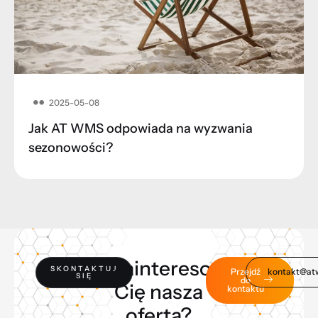
2025-05-08
Jak AT WMS odpowiada na wyzwania
sezonowości?
Zainteresowała
SKONTAKTUJ
Przejdź
kontakt@at
SIĘ
do
Cię nasza
kontaktu
oferta?