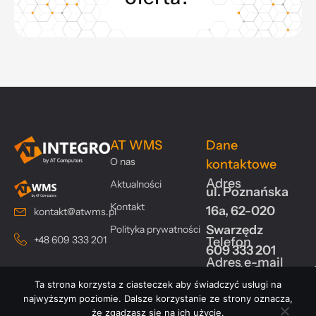
AT WMS
Dane
O nas
kontaktowe
Adres
Aktualności
ul. Poznańska
Kontakt
16a, 62-020
kontakt@atwms.pl
Swarzędz
Polityka prywatności
+48 609 333 201
Telefon
609 333 201
Adres e-mail
kontakt@atwms.p
Ta strona korzysta z ciasteczek aby świadczyć usługi na
najwyższym poziomie. Dalsze korzystanie ze strony oznacza,
że zgadzasz się na ich użycie.
Copyright © 2024 AT Computers | Realizacja
Investnet